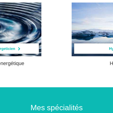
rgeticien
H
nergétique
H
Mes spécialités