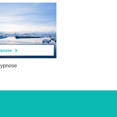
ypnose
ypnose